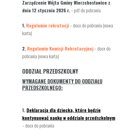
Zarządzenie Wójta Gminy Wierzchosławice z
dnia 12 stycznia 2026 r.
– pdf do pobrania
1.
Regulamin rekrutacji
– docx do pobrania (nowa
karta)
2.
Regulamin Komisji Rekrutacyjnej
– docx do
pobrania (nowa karta)
ODDZIAŁ PRZEDSZKOLNY
WYMAGANE DOKUMENTY DO ODDZIAŁU
PRZEDSZKOLNEGO:
1.
Deklaracja
dla
dziecka, które będzie
kontynuować naukę w oddziale przedszkolnym
– docx do pobrania