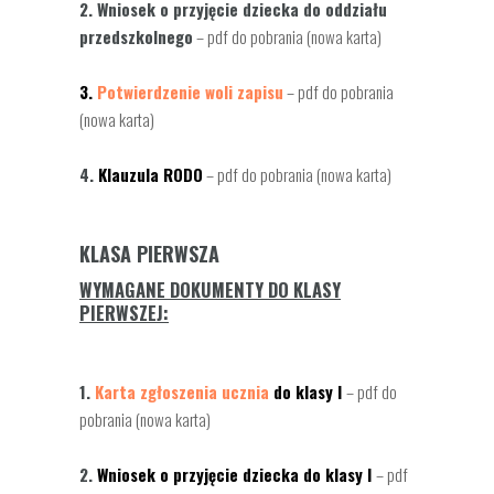
2.
Wniosek o przyjęcie dziecka do oddziału
przedszkolnego
– pdf do pobrania (nowa karta)
3.
Potwierdzenie woli zapisu
– pdf do pobrania
(nowa karta)
4.
Klauzula RODO
– pdf do pobrania (nowa karta)
KLASA PIERWSZA
WYMAGANE DOKUMENTY DO KLASY
PIERWSZEJ:
1.
Karta zgłoszenia ucznia
do klasy I
– pdf do
pobrania (nowa karta)
2.
Wniosek o przyjęcie dziecka do klasy I
– pdf