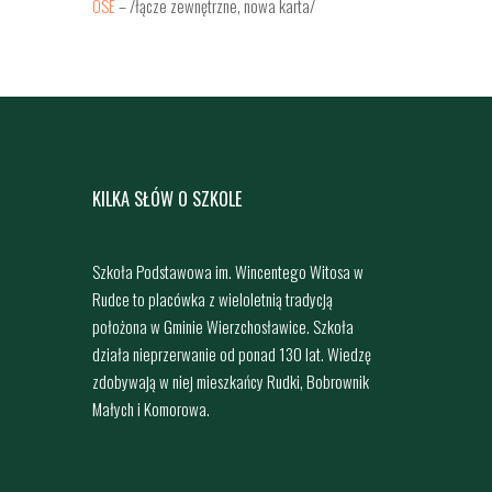
OSE
– /łącze zewnętrzne, nowa karta/
KILKA SŁÓW O SZKOLE
Szkoła Podstawowa im. Wincentego Witosa w
Rudce to placówka z wieloletnią tradycją
położona w Gminie Wierzchosławice. Szkoła
działa nieprzerwanie od ponad 130 lat. Wiedzę
zdobywają w niej mieszkańcy Rudki, Bobrownik
Małych i Komorowa.