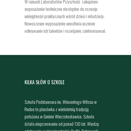
W ramach Laboratoriów Przyszłości zakupiono
wyposażenie techniczne niezbędne do rozwoju
umiejętności praktycznych wśród dzieci i młodzieży.
Nowoczesne wyposażenie umożliwia uczniom
odkrywanie ich talentów i rozwijanie zainteresowań.
KILKA SŁÓW O SZKOLE
Szkoła Podstawowa im. Wincentego Witosa w
Rudce to placówka z wieloletnią tradycją
położona w Gminie Wierzchosławice. Szkoła
działa nieprzerwanie od ponad 130 lat. Wiedzę
zdobywają w niej mieszkańcy Rudki, Bobrownik