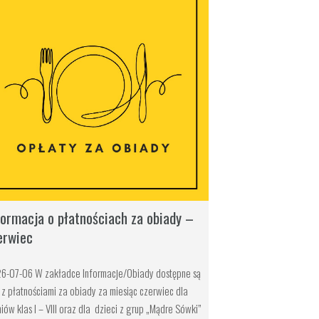
formacja o płatnościach za obiady –
erwiec
6-07-06 W zakładce Informacje/Obiady dostępne są
y z płatnościami za obiady za miesiąc czerwiec dla
iów klas I – VIII oraz dla dzieci z grup „Mądre Sówki”