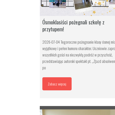
Ósmoklasiści pożegnali szkołę z
przytupem!
2026-07-04 Tegoroczne pożegnanie klasy ósmej mi
wyjątkowy i pełen humoru charakter. Uczniowie zapros
wszystkich gości na niezwykłą podróż w przyszłość,
przedstawiając autorski spektakl pt. „Zjazd absolwe
po
Zobacz więcej