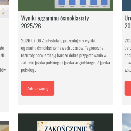
Wyniki egzaminu ósmoklasisty
Ur
2025/26
20
2026-07-06 Z satysfakcją prezentujemy wyniki
202
ało
egzaminu ósmoklasisty naszych uczniów. Tegoroczne
był
ili
rezultaty potwierdzają bardzo dobre przygotowanie w
pod
zakresie języka polskiego i języka angielskiego. Z języka
ora
ntów
polskiego
szko
Zobacz więcej