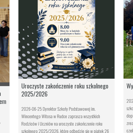
Uroczyste zakończenie roku szkolnego
Wy
a
2025/2026
łem
202
szk
2026-06-25 Dyrektor Szkoły Podstawowej im.
dop
Wincentego Witosa w Rudce zaprasza wszystkich
zre
Rodziców i Uczniów na uroczyste zakończenie roku
7
cze
szkolnego 2025/2026, które odbędzie się w piątek 26