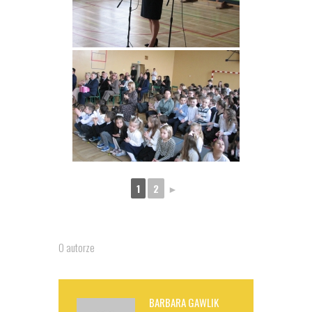
1
2
►
O autorze
BARBARA GAWLIK