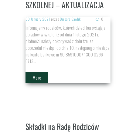
SZKOLNEJ – AKTUALIZACJA
30 January 2021
przez
Barbara Gawlik
0
Informujemy rodziców, których dzieci korzystają z
obiadów w szkole, iż od dnia 1 lutego 2021 r.
płatności należy dokonywać z dołu tzn. za
poprzedni miesiąc, do dnia 10. następnego miesiąca
na konto bankowe nr 90 85910007 1300 0296
6713...
More
Składki na Radę Rodziców