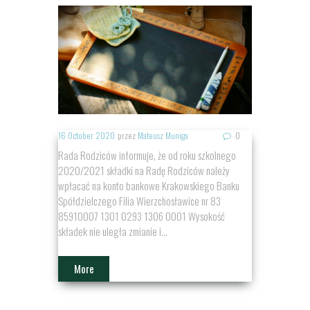
16 October 2020
przez
Mateusz Muniga
0
Rada Rodziców informuje, że od roku szkolnego
2020/2021 składki na Radę Rodziców należy
wpłacać na konto bankowe Krakowskiego Banku
Spółdzielczego Filia Wierzchosławice nr 83
85910007 1301 0293 1306 0001 Wysokość
składek nie uległa zmianie i...
More