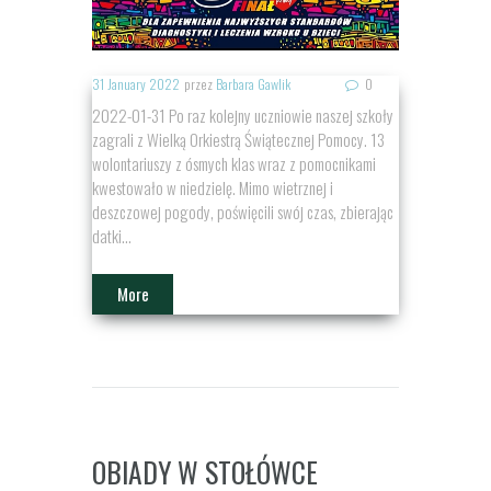
31 January 2022
przez
Barbara Gawlik
0
2022-01-31 Po raz kolejny uczniowie naszej szkoły
zagrali z Wielką Orkiestrą Świątecznej Pomocy. 13
wolontariuszy z ósmych klas wraz z pomocnikami
kwestowało w niedzielę. Mimo wietrznej i
deszczowej pogody, poświęcili swój czas, zbierając
datki...
More
OBIADY W STOŁÓWCE