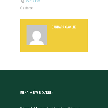
Tagi:
sport
,
sukces
O autorze
BARBARA GAWLIK
KILKA SŁÓW O SZKOLE