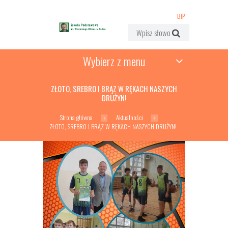
BIP
Wybierz z menu
ZŁOTO, SREBRO I BRĄZ W RĘKACH NASZYCH
DRUŻYN!
Strona główna
Aktualności
ZŁOTO, SREBRO I BRĄZ W RĘKACH NASZYCH DRUŻYN!