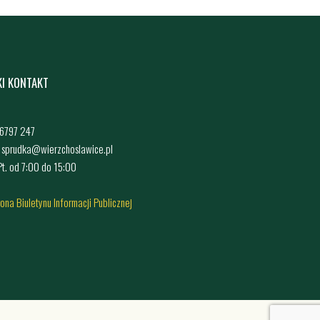
KI KONTAKT
4 6797 247
: sprudka@wierzchoslawice.pl
 Pt. od 7:00 do 15:00
rona Biuletynu Informacji Publicznej