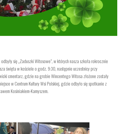
 odbyły się „Zaduszki Witosowe”, w których nasza szkoła rokrocznie
sza święta w kościele o godz. 9:30, następnie uczestnicy przy
awicki cmentarz, gdzie na grobie Wincentego Witosa złożone zostały
iejsce w Centrum Kultury Wsi Polskiej, gdzie odbyło się spotkanie z
sławem Kosiniakiem-Kamyszem.