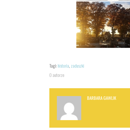
Tagi:
historia
,
zaduszki
O autorze
BARBARA GAWLIK