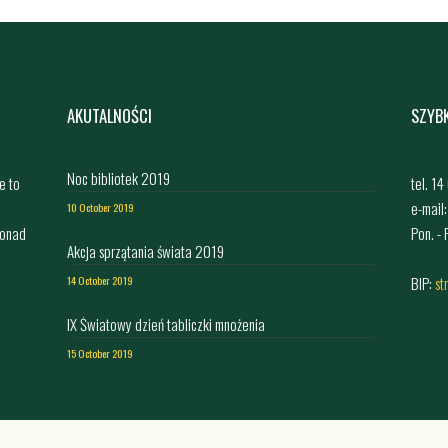
AKUTALNOŚCI
SZYB
Noc bibliotek 2019
e to
tel. 1
e-mail
10 October 2019
ponad
Pon. -
Akcja sprzątania świata 2019
,
BIP:
st
14 October 2019
IX Światowy dzień tabliczki mnożenia
15 October 2019