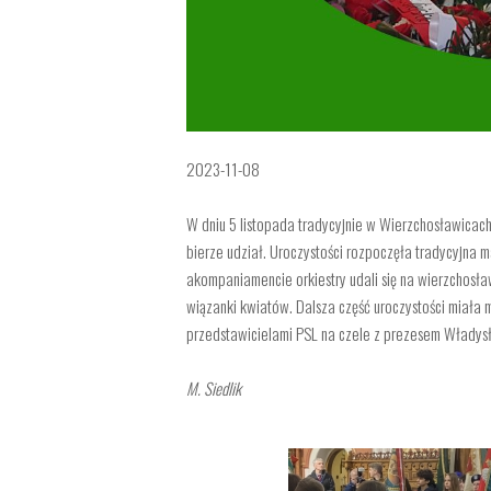
2023-11-08
W dniu 5 listopada tradycyjnie w Wierzchosławicach
bierze udział. Uroczystości rozpoczęła tradycyjna m
akompaniamencie orkiestry udali się na wierzchosł
wiązanki kwiatów.
Dalsza część uroczystości miała m
przedstawicielami PSL na czele z prezesem Włady
M. Siedlik