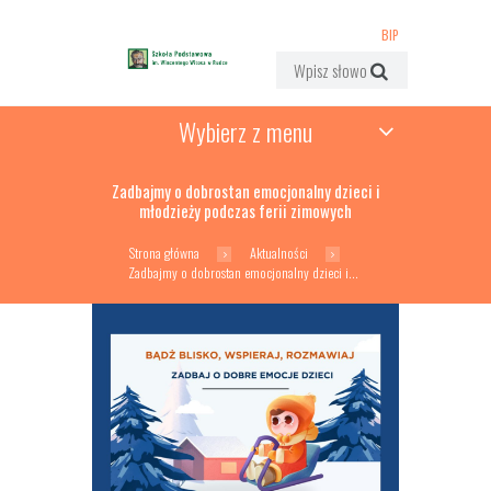
BIP
Wybierz z menu
Zadbajmy o dobrostan emocjonalny dzieci i
młodzieży podczas ferii zimowych
Strona główna
Aktualności
Zadbajmy o dobrostan emocjonalny dzieci i...