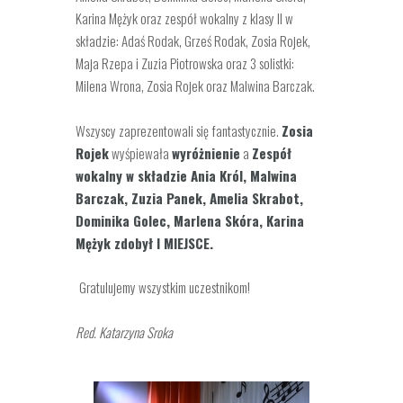
Karina Mężyk oraz zespół wokalny z klasy II w
składzie: Adaś Rodak, Grześ Rodak, Zosia Rojek,
Maja Rzepa i Zuzia Piotrowska oraz 3 solistki:
Milena Wrona, Zosia Rojek oraz Malwina Barczak.
Wszyscy zaprezentowali się fantastycznie.
Zosia
Rojek
wyśpiewała
wyróżnienie
a
Zespół
wokalny w składzie Ania Król, Malwina
Barczak, Zuzia Panek, Amelia Skrabot,
Dominika Golec, Marlena Skóra, Karina
Mężyk zdobył I MIEJSCE.
Gratulujemy wszystkim uczestnikom!
Red. Katarzyna Sroka