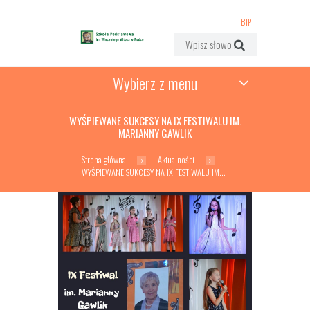
BIP
Wybierz z menu
WYŚPIEWANE SUKCESY NA IX FESTIWALU IM.
MARIANNY GAWLIK
Strona główna
Aktualności
WYŚPIEWANE SUKCESY NA IX FESTIWALU IM...