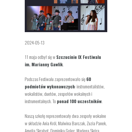
2024-05-13
11 maja odbył się w
Szczucinie IX Festiwalu
im. Marianny Gawlik
.
Podczas Festiwalu zaprezentowało się
60
podmiotów wykonawczych
: instrumentalistów,
wokalistów, duetów, zespołów wokalnych i
instrumentalnych. To
ponad 100 uczestników
.
Naszą szkołę
reprezentowały dwa zespoły wokalne
w składzie Ania Król, Malwina Barczak, Zuzia Panek,
Amelia Skrabot, Dominika Golec, Marlena Skóra,