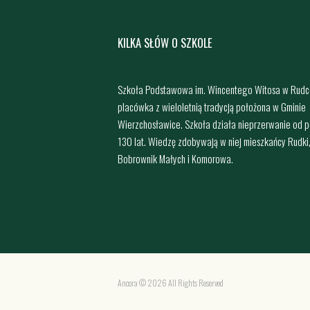
KILKA SŁÓW O SZKOLE
Szkoła Podstawowa im. Wincentego Witosa w Rudc
placówka z wieloletnią tradycją położona w Gminie
Wierzchosławice. Szkoła działa nieprzerwanie od 
130 lat. Wiedzę zdobywają w niej mieszkańcy Rudki
Bobrownik Małych i Komorowa.
Ancora © 2026 All Rights Reserved