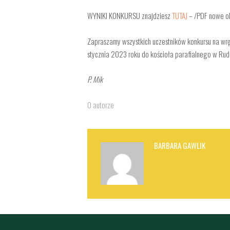
WYNIKI KONKURSU znajdziesz
TUTAJ
– /PDF nowe o
Zapraszamy wszystkich uczestników konkursu na wrę
stycznia 2023 roku do kościoła parafialnego w Rudc
P. Mik
O autorze
BARBARA GAWLIK