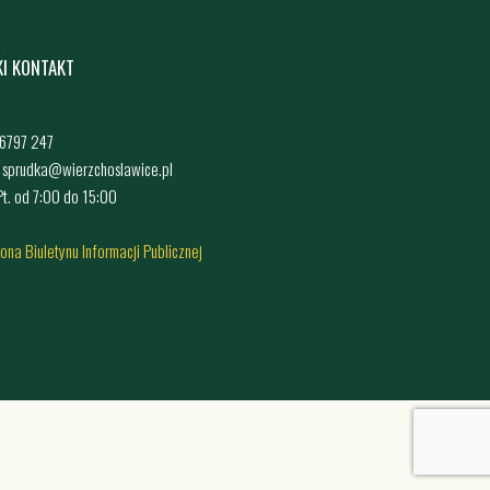
KI KONTAKT
4 6797 247
: sprudka@wierzchoslawice.pl
 Pt. od 7:00 do 15:00
rona Biuletynu Informacji Publicznej