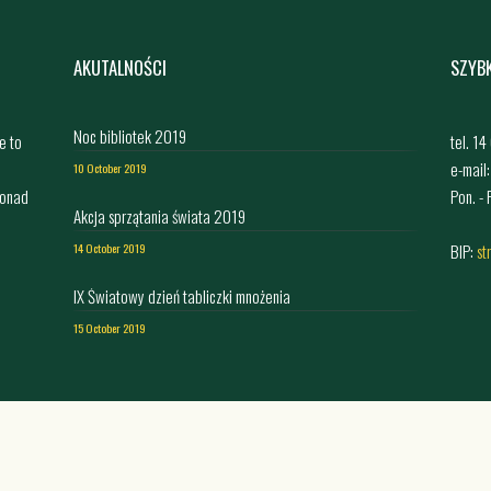
AKUTALNOŚCI
SZYB
Noc bibliotek 2019
e to
tel. 1
e-mail
10 October 2019
ponad
Pon. -
Akcja sprzątania świata 2019
,
BIP:
st
14 October 2019
IX Światowy dzień tabliczki mnożenia
15 October 2019