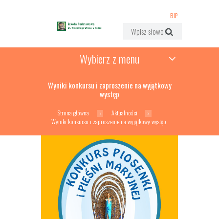
BIP
Wybierz z menu
Wyniki konkursu i zaproszenie na wyjątkowy
występ
Strona główna
Aktualności
Wyniki konkursu i zaproszenie na wyjątkowy występ