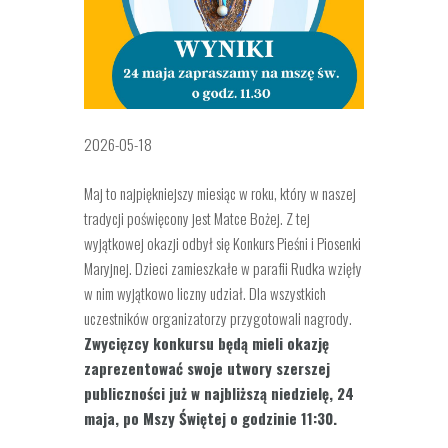
2026-05-18
Maj to najpiękniejszy miesiąc w roku, który w naszej
tradycji poświęcony jest Matce Bożej. Z tej
wyjątkowej okazji odbył się Konkurs Pieśni i Piosenki
Maryjnej. Dzieci zamieszkałe w parafii Rudka wzięły
w nim
wyjątkowo liczny udział. Dla wszystkich
uczestników organizatorzy przygotowali nagrody.
Zwycięzcy konkursu będą mieli okazję
zaprezentować swoje utwory szerszej
publiczności już w najbliższą niedzielę, 24
maja, po Mszy Świętej o godzinie 11:30.