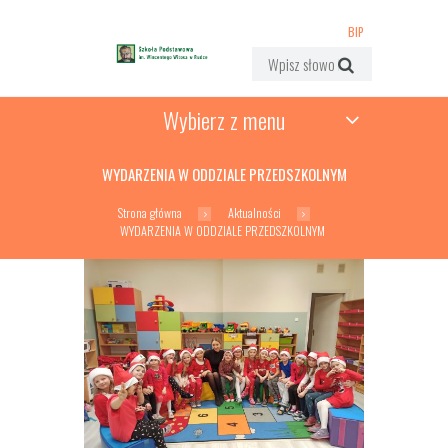
BIP
Wybierz z menu
WYDARZENIA W ODDZIALE PRZEDSZKOLNYM
Strona główna
Aktualności
WYDARZENIA W ODDZIALE PRZEDSZKOLNYM