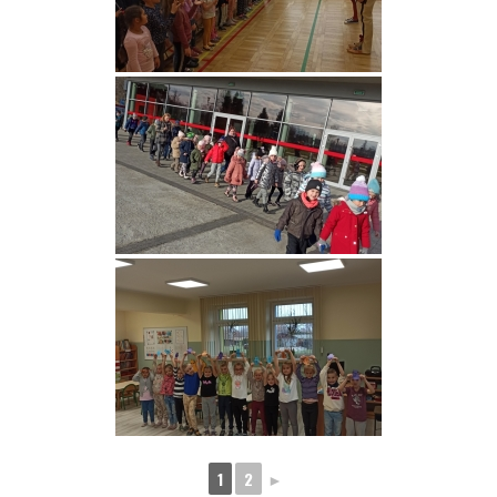
1
2
►