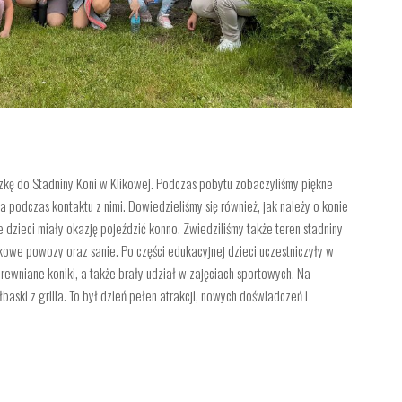
ieczkę do Stadniny Koni w Klikowej. Podczas pobytu zobaczyliśmy piękne
podczas kontaktu z nimi. Dowiedzieliśmy się również, jak należy o konie
e dzieci miały okazję pojeździć konno. Zwiedziliśmy także teren stadniny
we powozy oraz sanie. Po części edukacyjnej dzieci uczestniczyły w
rewniane koniki, a także brały udział w zajęciach sportowych. Na
baski z grilla. To był dzień pełen atrakcji, nowych doświadczeń i