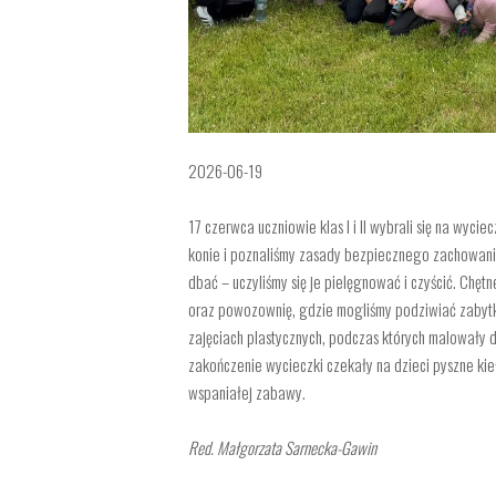
2026-06-19
17 czerwca uczniowie klas I i II wybrali się na wyc
konie i poznaliśmy zasady bezpiecznego zachowania 
dbać –
uczyliśmy się je pielęgnować i czyścić. Chętn
oraz powozownię, gdzie mogliśmy podziwiać zabytko
zajęciach plastycznych, podczas których malowały d
zakończenie wycieczki czekały na dzieci pyszne kieł
wspaniałej zabawy.
Red. Małgorzata Sarnecka-Gawin