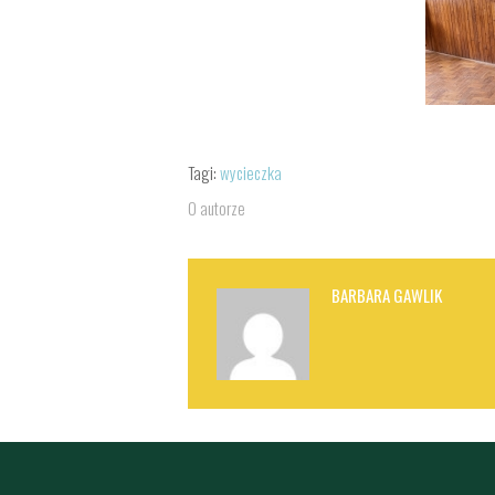
Tagi:
wycieczka
O autorze
BARBARA GAWLIK