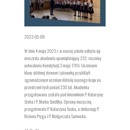
2023-05-08
W dniu 4 maja 2023 r. w naszej szkole odbyła się
uroczysta akademia upamiętniającą 232. rocznicę
uchwalenia Konstytucji 3 maja 1791r. Uczniowie
klasy siódmej słowem i piosenką przybliżyli
zgromadzonym uczniom historię naszego kraju na
przestrzeni tych ponad 230 lat. Akademia
przygotowana została pod kierunkiem P. Katarzyny
Sroka i P. Marka Siedlika. Oprawę muzyczną
przygotowała P. Katarzyna Sroka, a dekorację P.
Bożena Pryga i P. Małgorzata Sarnecka.