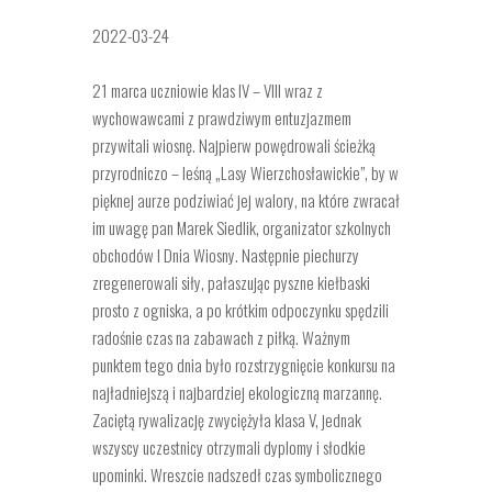
2022-03-24
21 marca uczniowie klas IV – VIII wraz z
wychowawcami z prawdziwym entuzjazmem
przywitali wiosnę. Najpierw powędrowali ścieżką
przyrodniczo – leśną „Lasy Wierzchosławickie”, by w
pięknej aurze podziwiać jej walory, na które zwracał
im uwagę pan Marek Siedlik, organizator szkolnych
obchodów I Dnia Wiosny. Następnie piechurzy
zregenerowali siły, pałaszując pyszne kiełbaski
prosto z ogniska, a po krótkim odpoczynku spędzili
radośnie czas na zabawach z piłką. Ważnym
punktem tego dnia było rozstrzygnięcie konkursu na
najładniejszą i najbardziej ekologiczną marzannę.
Zaciętą rywalizację zwyciężyła klasa V, jednak
wszyscy uczestnicy otrzymali dyplomy i słodkie
upominki. Wreszcie nadszedł czas symbolicznego