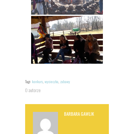
Tagi:
konkurs
,
wycieczka
,
zabawy
O autorze
BARBARA GAWLIK