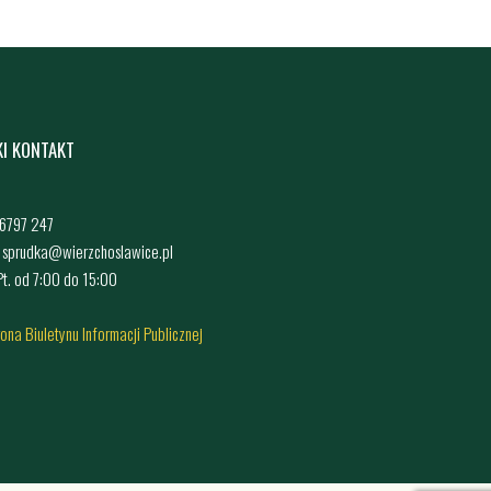
KI KONTAKT
4 6797 247
: sprudka@wierzchoslawice.pl
 Pt. od 7:00 do 15:00
rona Biuletynu Informacji Publicznej