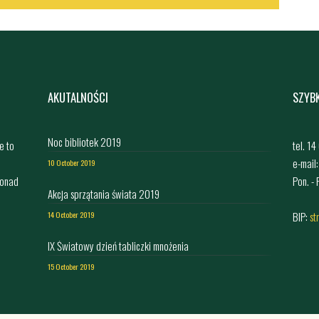
AKUTALNOŚCI
SZYB
Noc bibliotek 2019
e to
tel. 1
e-mail
10 October 2019
ponad
Pon. -
Akcja sprzątania świata 2019
,
BIP:
st
14 October 2019
IX Światowy dzień tabliczki mnożenia
15 October 2019