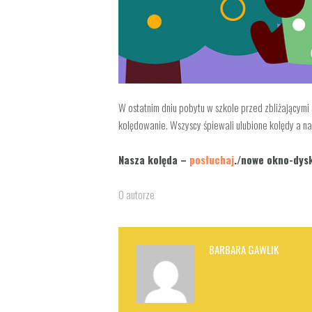
W ostatnim dniu pobytu w szkole przed zbliżającymi
kolędowanie. Wszyscy śpiewali ulubione kolędy a na
Nasza kolęda –
posłuchaj
./nowe okno-dys
O autorze
BARBARA GAWLIK