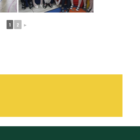
1
2
►