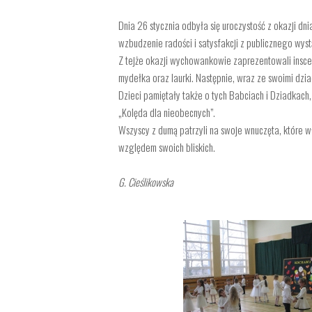
Dnia 26 stycznia odbyła się uroczystość z okazji dn
wzbudzenie radości i satysfakcji z publicznego wyst
Z tejże okazji wychowankowie zaprezentowali insce
mydełka oraz laurki. Następnie, wraz ze swoimi dzia
Dzieci pamiętały także o tych Babciach i Dziadkach
„Kolęda dla nieobecnych”.
Wszyscy z dumą patrzyli na swoje wnuczęta, które wł
względem swoich bliskich.
G. Cieślikowska