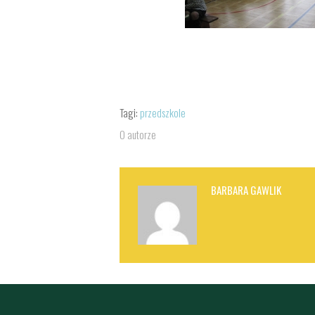
Tagi:
przedszkole
O autorze
BARBARA GAWLIK