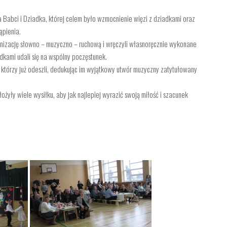
ia Babci i Dziadka, której celem było wzmocnienie więzi z dziadkami oraz
ąpienia.
nizację słowno – muzyczno – ruchową i wręczyli własnoręcznie wykonane
dkami udali się na wspólny poczęstunek.
, którzy już odeszli, dedukując im wyjątkowy utwór muzyczny zatytułowany
ożyły wiele wysiłku, aby jak najlepiej wyrazić swoją miłość i szacunek