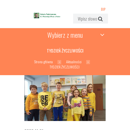
BIP
Wybierz z menu
TYDZIEŃ ŻYCZLIWOŚCI
Strona główna
Aktualności
TYDZIEŃ ŻYCZLIWOŚCI