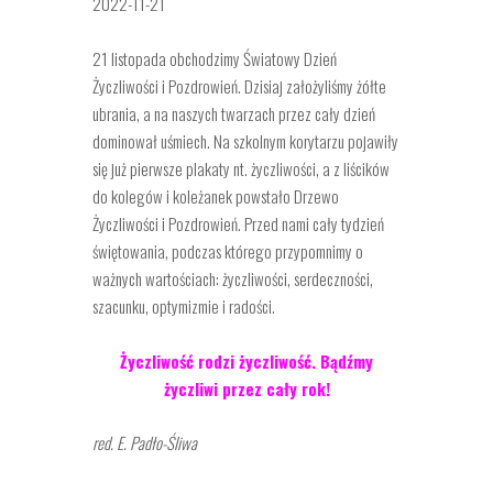
2022-11-21
21 listopada obchodzimy Światowy Dzień
Życzliwości i Pozdrowień. Dzisiaj założyliśmy żółte
ubrania, a na naszych twarzach przez cały dzień
dominował uśmiech. Na szkolnym korytarzu pojawiły
się już pierwsze plakaty nt. życzliwości, a z liścików
do kolegów i koleżanek powstało Drzewo
Życzliwości i Pozdrowień. Przed nami cały tydzień
świętowania, podczas którego przypomnimy o
ważnych wartościach: życzliwości, serdeczności,
szacunku, optymizmie i radości.
Życzliwość rodzi życzliwość. Bądźmy
życzliwi przez cały rok!
red. E. Padło-Śliwa