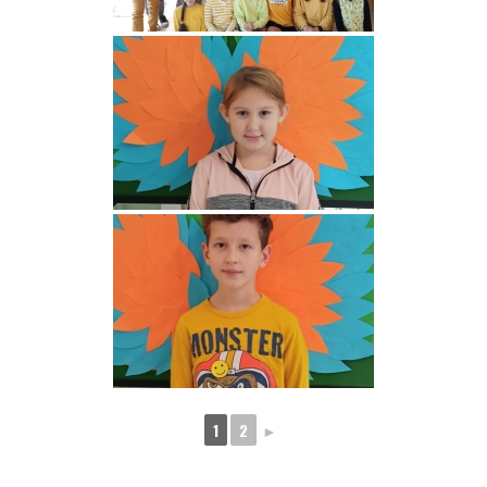
1
2
►