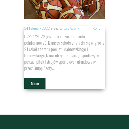
24 February 2022
przez
Barbara Gawlik
0
02/24/2022 Jest nam niezmiernie miło
poinformować, iż nasza szkoła znalazła się w gronie
21 szkól z terenu powiatu dąbrowskiego i
tarnowskiego,która otrzymała sprzęt sportowy w
postaci piłek i strojów sportowych ufundowany
przez Grupę Azoty...
More