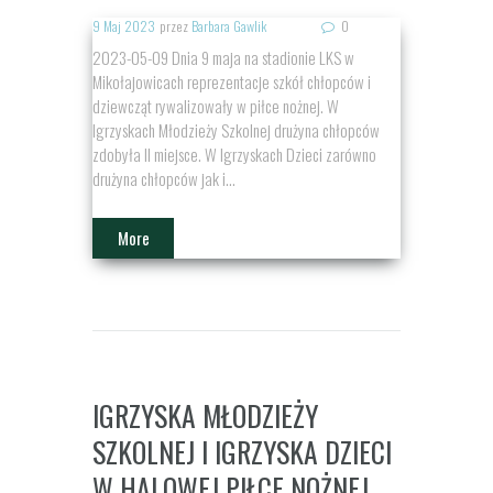
9 Maj 2023
przez
Barbara Gawlik
0
2023-05-09 Dnia 9 maja na stadionie LKS w
Mikołajowicach reprezentacje szkół chłopców i
dziewcząt rywalizowały w piłce nożnej. W
Igrzyskach Młodzieży Szkolnej drużyna chłopców
zdobyła II miejsce. W Igrzyskach Dzieci zarówno
drużyna chłopców jak i...
More
IGRZYSKA MŁODZIEŻY
SZKOLNEJ I IGRZYSKA DZIECI
W HALOWEJ PIŁCE NOŻNEJ