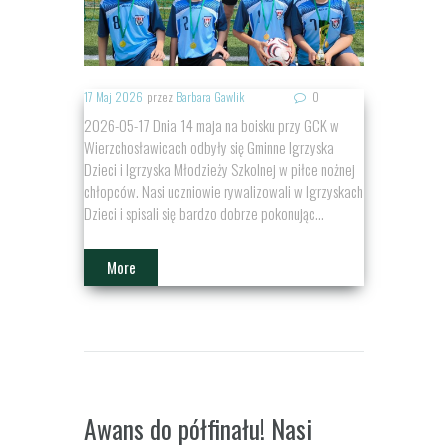
17 Maj 2026
przez
Barbara Gawlik
0
2026-05-17 Dnia 14 maja na boisku przy GCK w
Wierzchosławicach odbyły się Gminne Igrzyska
Dzieci i Igrzyska Młodzieży Szkolnej w piłce nożnej
chłopców. Nasi uczniowie rywalizowali w Igrzyskach
Dzieci i spisali się bardzo dobrze pokonując...
More
Awans do półfinału! Nasi