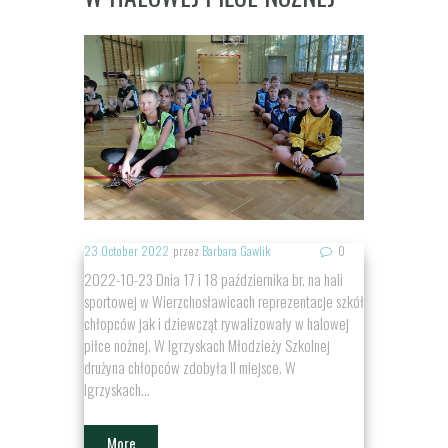
23 October 2022
przez
Barbara Gawlik
0
2022-10-23 Dnia 17 i 18 października br. na hali
sportowej w Wierzchosławicach reprezentacje szkół
chłopców jak i dziewcząt rywalizowały w halowej
piłce nożnej. W Igrzyskach Młodzieży Szkolnej
drużyna chłopców zdobyła II miejsce. W
Igrzyskach...
More