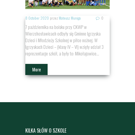
8 October 2020
przez
Mateusz Muniga
0
7 października na boisku przy CKWP w
Wierzchosławicach odbyły się Gminne Igrzyska
Dzieci i Młodzieży Szkolnej w piłce nożnej. W
Igrzyskach Dzieci – (klasy IV – VI) wzięły udział 3
reprezentacje szkół, a były to: Mikołajowice...
More
KILKA SŁÓW O SZKOLE