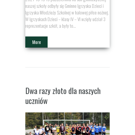
naszej szkoły odbyły się Gminne Igrzyska Dzieci i
Igrzyska Młodzieży Szkolnej w halowej piłce nożnej.
W Igrzyskach Dzieci – klasy IV – VI wzięły udział 3
reprezentacje szkół, a były to...
More
Dwa razy złoto dla naszych
uczniów