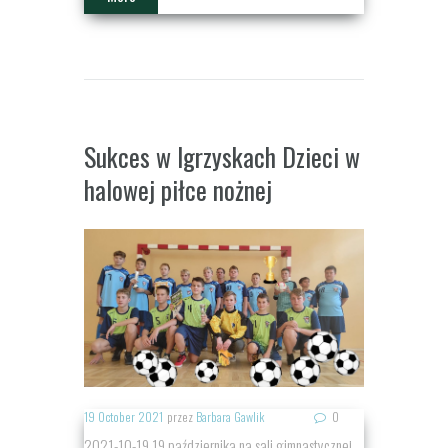
Sukces w Igrzyskach Dzieci w
halowej piłce nożnej
19 October 2021
przez
Barbara Gawlik
0
2021-10-19 19 października na sali gimnastycznej