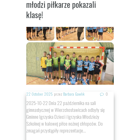
młodzi piłkarze pokazali
klasę!
22 October 2025
przez
Barbara Gawlik
0
2025-10-22 Dnia 22 października na sali
gimnastycznej w Wierzchosławicach odbyły się
Gminne Igrzyska Dzieci i Igrzyska Młodzieży
Szkolnej w halowej piłce nożnej chłopców. Do
zmagań przystąpiły reprezentacje...