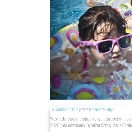
16 October 2020
przez
Mateusz Muniga
W związku z pogarszającą się sytuacją epidemiologi
2020 r. do odwołania. Dyrektor Szkoły Maria Pochr