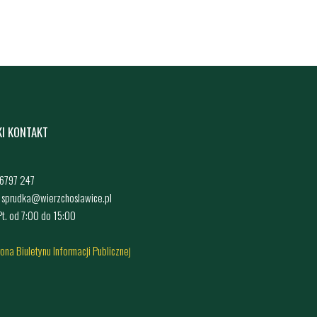
KI KONTAKT
4 6797 247
: sprudka@wierzchoslawice.pl
 Pt. od 7:00 do 15:00
rona Biuletynu Informacji Publicznej