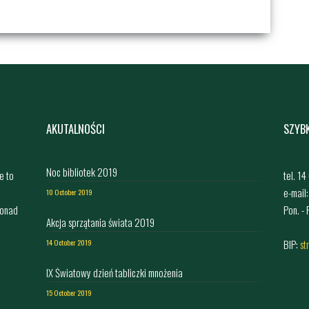
AKUTALNOŚCI
SZYB
Noc bibliotek 2019
e to
tel. 1
e-mail
10 October 2019
ponad
Pon. -
Akcja sprzątania świata 2019
,
BIP:
st
14 October 2019
IX Światowy dzień tabliczki mnożenia
15 October 2019