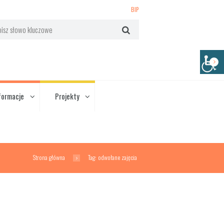
BIP
formacje
Projekty
Strona główna
Tag: odwołane zajęcia