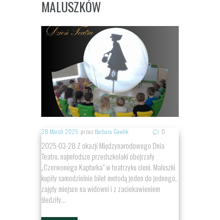
MALUSZKÓW
28 March 2025
przez
Barbara Gawlik
0
2025-03-28 Z okazji Międzynarodowego Dnia
Teatru, najmłodsze przedszkolaki obejrzały
„Czerwonego Kapturka” w teatrzyku cieni. Maluszki
kupiły samodzielnie bilet metodą jeden do jednego,
zajęły miejsce na widowni i z zaciekawieniem
śledziły...