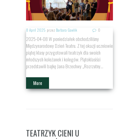
8 April 2025
przez
Barbara Gawlik
0
2025-04-08 W poniedziałek obchodziliśmy
Międzynarodowy Dzień Teatru. Z tej okazji uczniowie
piątej klasy przygotowali teatrzyk dla swoich
młodszych koleżanek i kolegów. Piątoklasiści
przedstawili bajkę Jana Brzechwy „Rozrzutny...
More
TEATRZYK CIENI U