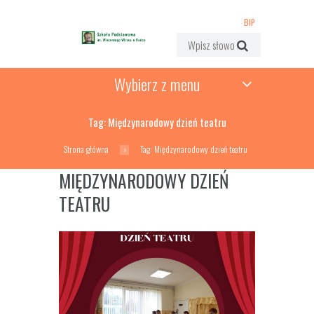
BIP
Wybierz z menu
Tag: Międzynarodowy dzień teatru
Strona główna
Tag: Międzynarodowy dzień teatru
MIĘDZYNARODOWY DZIEŃ
TEATRU