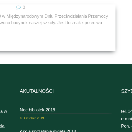
0
.00 w Międzynarodowym Dniu Przeciwdziałania Przemocy
rwono budynek naszej szkoły. Jest to znak sprzeciwu
AKUTALNOŚCI
SZY
Noc bibliotek 2019
sa w
tel. 
e-mai
10 October 2019
oła
Pon. 
Akcja sprzątania świata 2019