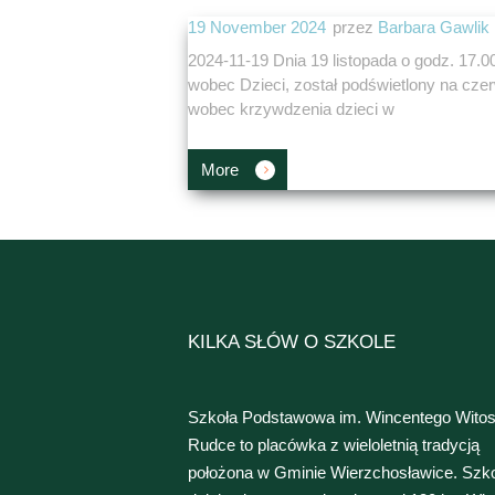
19 November 2024
przez
Barbara Gawlik
2024-11-19 Dnia 19 listopada o godz. 17
wobec Dzieci, został podświetlony na cze
wobec krzywdzenia dzieci w
More
KILKA SŁÓW O SZKOLE
Szkoła Podstawowa im. Wincentego Wito
Rudce to placówka z wieloletnią tradycją
położona w Gminie Wierzchosławice. Szk