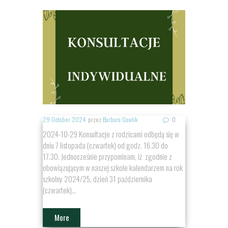
29 October 2024
przez
Barbara Gawlik
0
2024-10-29 Konsultacje z rodzicami odbędą się w
dniu 7 listopada (czwartek) od godz. 16.30 do
17.30. Jednocześnie przypominam, iż zgodnie z
obowiązującym w naszej szkole kalendarzem na rok
szkolny 2024/25, dzień 31 października
(czwartek)...
More