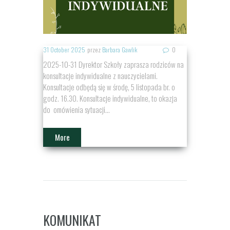
31 October 2025
przez
Barbara Gawlik
0
2025-10-31 Dyrektor Szkoły zaprasza rodziców na
konsultacje indywidualne z nauczycielami.
Konsultacje odbędą się w środę, 5 listopada br. o
godz. 16.30. Konsultacje indywidualne, to okazja
do omówienia sytuacji...
More
KOMUNIKAT