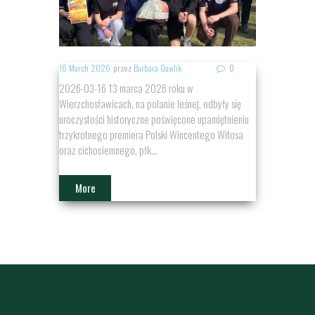
16 March 2026
przez
Barbara Gawlik
0
2026-03-16 13 marca 2026 roku w
Wierzchosławicach, na polanie leśnej, odbyły się
uroczystości historyczne poświęcone upamiętnieniu
trzykrotnego premiera Polski Wincentego Witosa
oraz cichociemnego, płk...
More