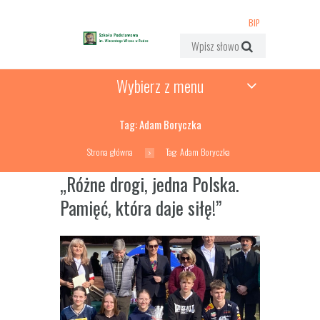
BIP
Wybierz z menu
Tag: Adam Boryczka
Strona główna
Tag: Adam Boryczka
„Różne drogi, jedna Polska.
Pamięć, która daje siłę!”