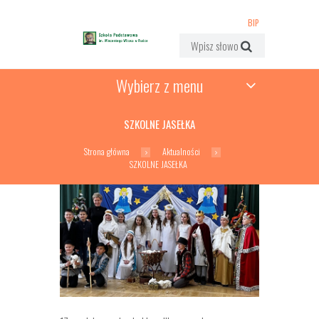
BIP
Wybierz z menu
SZKOLNE JASEŁKA
Strona główna
Aktualności
SZKOLNE JASEŁKA