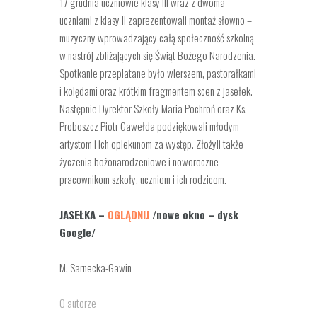
17 grudnia uczniowie klasy III wraz z dwoma
uczniami z klasy II zaprezentowali montaż słowno –
muzyczny wprowadzający całą społeczność szkolną
w nastrój zbliżających się Świąt Bożego Narodzenia.
Spotkanie przeplatane było wierszem, pastorałkami
i kolędami oraz krótkim fragmentem scen z jasełek.
Następnie Dyrektor Szkoły Maria Pochroń oraz Ks.
Proboszcz Piotr Gawełda podziękowali młodym
artystom i ich opiekunom za występ. Złożyli także
życzenia bożonarodzeniowe i noworoczne
pracownikom szkoły, uczniom i ich rodzicom.
JASEŁKA –
OGLĄDNIJ
/nowe okno – dysk
Google/
M. Sarnecka-Gawin
O autorze