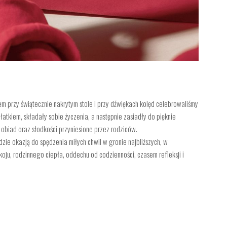
m przy świątecznie nakrytym stole i przy dźwiękach kolęd celebrowaliśmy
atkiem, składały sobie życzenia, a następnie zasiadły do pięknie
 obiad oraz słodkości przyniesione przez rodziców.
ie okazją do spędzenia miłych chwil w gronie najbliższych, w
oju, rodzinnego ciepła, oddechu od codzienności, czasem refleksji i