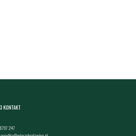
KI KONTAKT
4 6797 247
: sprudka@wierzchoslawice.pl