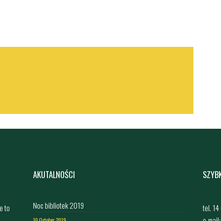
AKUTALNOŚCI
SZYB
Noc bibliotek 2019
e to
tel. 1
e-mail
10 October 2019