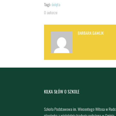
Tagi:
święta
O autorze
BARBARA GAWLIK
KILKA SŁÓW O SZKOLE
Szkoła Podstawowa im. Wincentego Witosa w Rudc
placówka z wieloletnią tradycją położona w Gminie