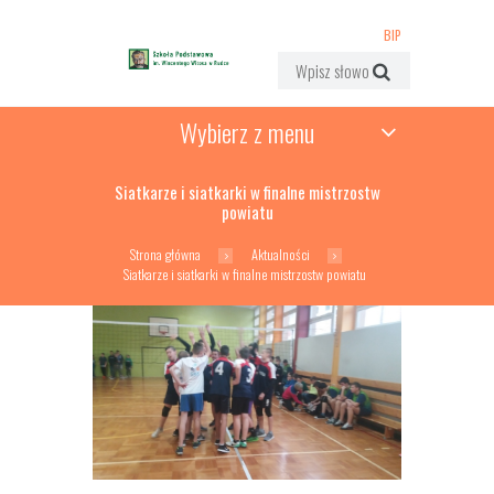
BIP
Wybierz z menu
Siatkarze i siatkarki w finalne mistrzostw
powiatu
Strona główna
Aktualności
Siatkarze i siatkarki w finalne mistrzostw powiatu