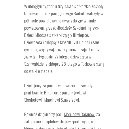
W ubiegłym tygodniu trzy nasze siatkarskie zespoły
trenowane przez panią Jadwigę Bartnik, walczyły w
półfinale powiatowym o awans do gry w finale
powiatowym Igrzysk Młodzieży Szkolnej i Igrzysk
Dzieci. Młodsze siatkarki zajęły III miejsce.
Dziewczęta i chłopcy z klas VII i VIII nie dali szans
rywalom, wygrywając cztery mecze, zajęli I miejsce.
Już w tym tygodniu: 27 lutego dziewczęta w
Szynwałdzie, a chłopcy 28 lutego w Tuchowie staną
do walki o medale.
Dziękujemy za pomoc w dowozie na zawody
pani
Joannie Baran
oraz panom:
Jackowi
Skrabotowi
i
Marcinowi Stawarzowi.
Również dziękujemy panu
Marcinowi Baranowi
za
zakupienie kompletów strojów sportowych, w
których dziewczęta miały okazję już wystąpić i to z