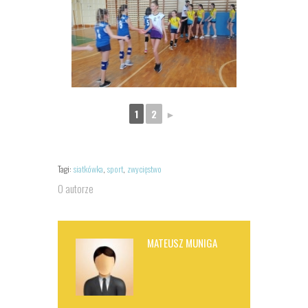
1
2
►
Tagi:
siatkówka
,
sport
,
zwycięstwo
O autorze
MATEUSZ MUNIGA