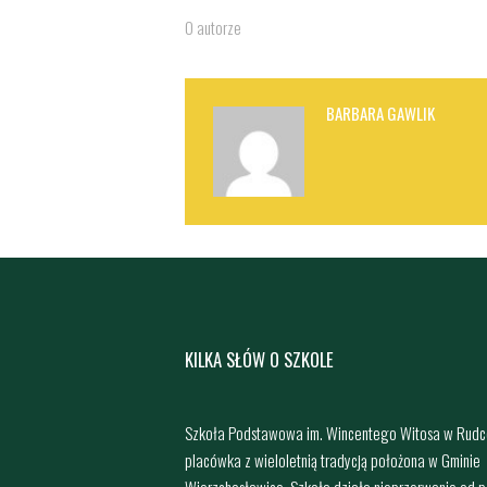
O autorze
BARBARA GAWLIK
KILKA SŁÓW O SZKOLE
Szkoła Podstawowa im. Wincentego Witosa w Rudc
placówka z wieloletnią tradycją położona w Gminie
Wierzchosławice. Szkoła działa nieprzerwanie od 