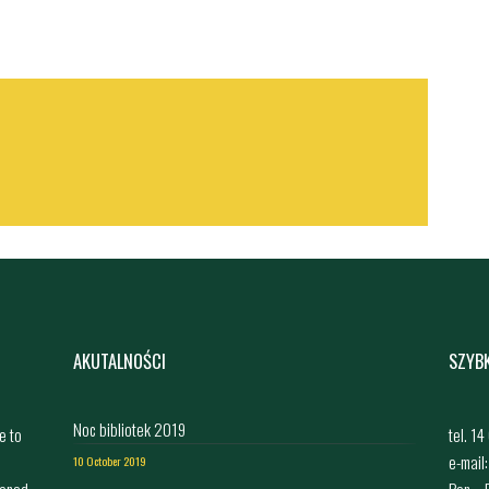
AKUTALNOŚCI
SZYB
Noc bibliotek 2019
e to
tel. 1
e-mail
10 October 2019
ponad
Pon. -