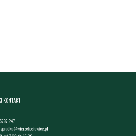
KI KONTAKT
4 6797 247
: sprudka@wierzchoslawice.pl
 Pt. od 7:00 do 15:00