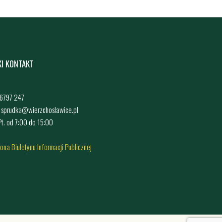
KI KONTAKT
4 6797 247
: sprudka@wierzchoslawice.pl
 Pt. od 7:00 do 15:00
rona Biuletynu Informacji Publicznej