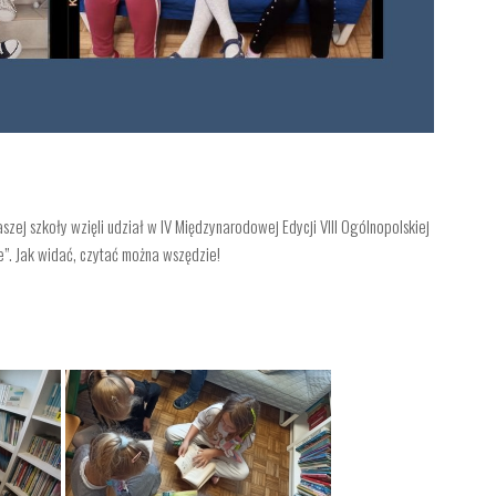
zej szkoły wzięli udział w IV Międzynarodowej Edycji VIII Ogólnopolskiej
e”. Jak widać, czytać można wszędzie!