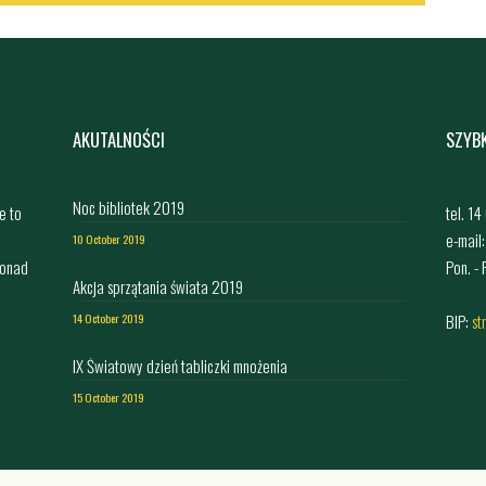
AKUTALNOŚCI
SZYB
Noc bibliotek 2019
e to
tel. 1
e-mail
10 October 2019
ponad
Pon. -
Akcja sprzątania świata 2019
,
BIP:
st
14 October 2019
IX Światowy dzień tabliczki mnożenia
15 October 2019