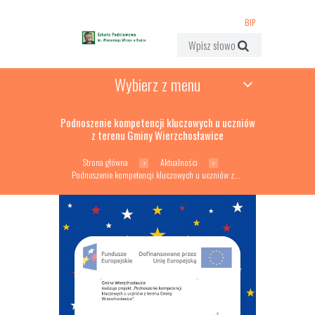
BIP
Wybierz z menu
Podnoszenie kompetencji kluczowych u uczniów
z terenu Gminy Wierzchosławice
Strona główna
Aktualności
Podnoszenie kompetencji kluczowych u uczniów z...