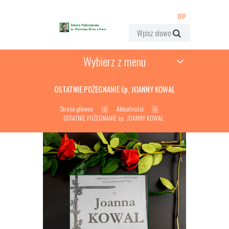
BIP
Wybierz z menu
OSTATNIE POŻEGNANIE śp. JOANNY KOWAL
Strona główna
Aktualności
OSTATNIE POŻEGNANIE śp. JOANNY KOWAL