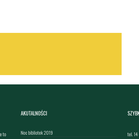
AKUTALNOŚCI
SZYB
Noc bibliotek 2019
e to
tel. 1