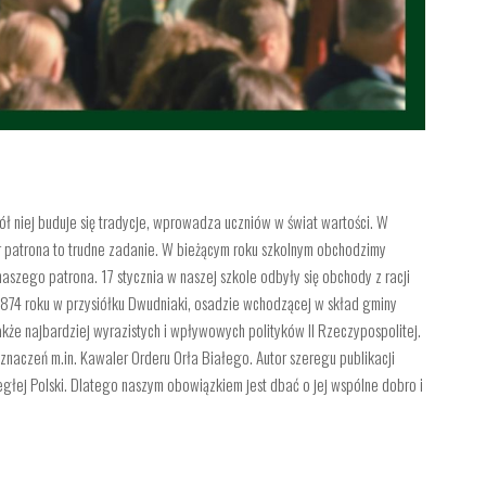
ół niej buduje się tradycje, wprowadza uczniów w świat wartości. W
 patrona to trudne zadanie. W bieżącym roku szkolnym obchodzimy
szego patrona. 17 stycznia w naszej szkole odbyły się obchody z racji
a 1874 roku w przysiółku Dwudniaki, osadzie wchodzącej w skład gminy
akże najbardziej wyrazistych i wpływowych polityków II Rzeczypospolitej.
znaczeń m.in. Kawaler Orderu Orła Białego. Autor szeregu publikacji
egłej Polski. Dlatego naszym obowiązkiem jest dbać o jej wspólne dobro i