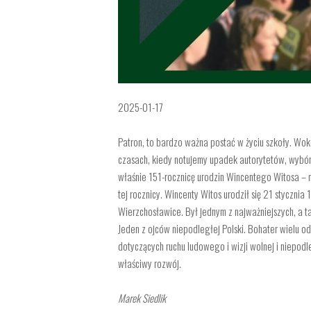
2025-01-17
Patron, to bardzo ważna postać w życiu szkoły. Wok
czasach, kiedy notujemy upadek autorytetów, wybór
właśnie 151-rocznicę urodzin
Wincentego Witosa – na
tej rocznicy. Wincenty Witos urodził się 21 styczni
Wierzchosławice. Był jednym z najważniejszych, a t
Jeden z ojców niepodległej Polski. Bohater wielu od
dotyczących ruchu ludowego i wizji wolnej i niepodl
właściwy rozwój.
Marek Siedlik