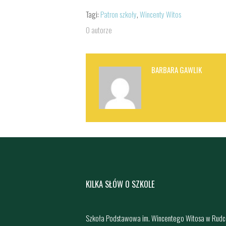
Tagi:
Patron szkoły
,
Wincenty Witos
O autorze
BARBARA GAWLIK
KILKA SŁÓW O SZKOLE
Szkoła Podstawowa im. Wincentego Witosa w Rudc