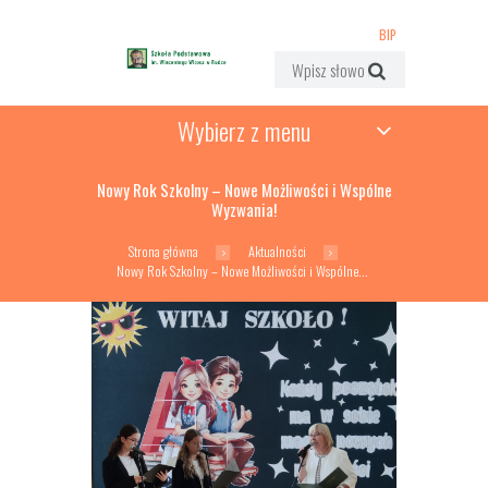
BIP
Wybierz z menu
Nowy Rok Szkolny – Nowe Możliwości i Wspólne
Wyzwania!
Strona główna
Aktualności
Nowy Rok Szkolny – Nowe Możliwości i Wspólne...