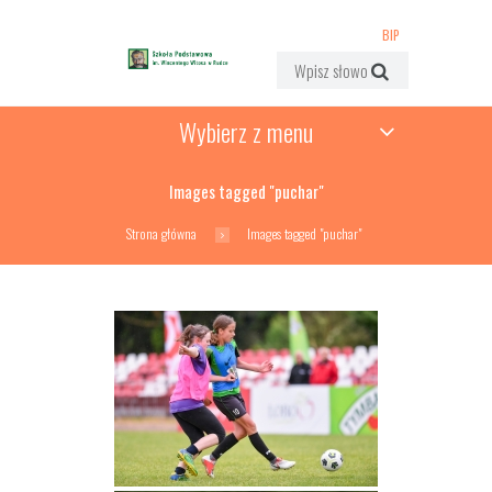
BIP
Wybierz z menu
Images tagged "puchar"
Strona główna
Images tagged "puchar"