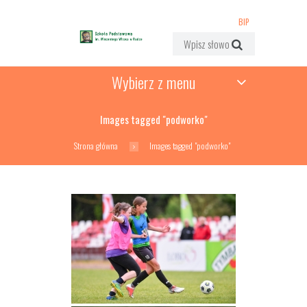
BIP
Wybierz z menu
Images tagged "podworko"
Strona główna
Images tagged "podworko"