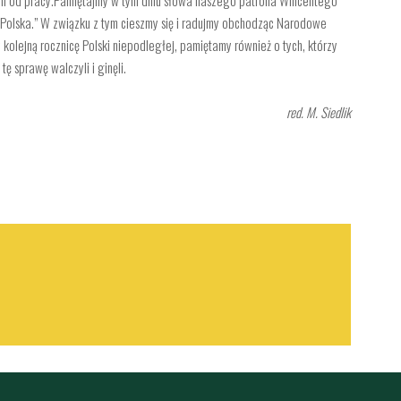
ż Polska.” W związku z tym cieszmy się i radujmy obchodząc Narodowe
olejną rocznicę Polski niepodległej, pamiętamy również o tych, którzy
 sprawę walczyli i ginęli.
red. M. Siedlik