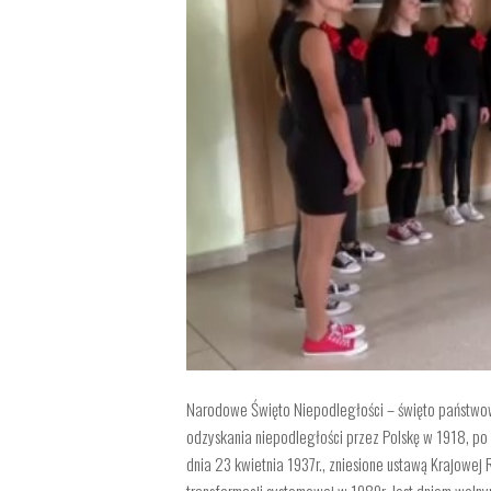
Narodowe Święto Niepodległości – święto państwow
odzyskania niepodległości przez Polskę w 1918, po
dnia 23 kwietnia 1937r., zniesione ustawą Krajowej
transformacji systemowej w 1989r. Jest dniem wol