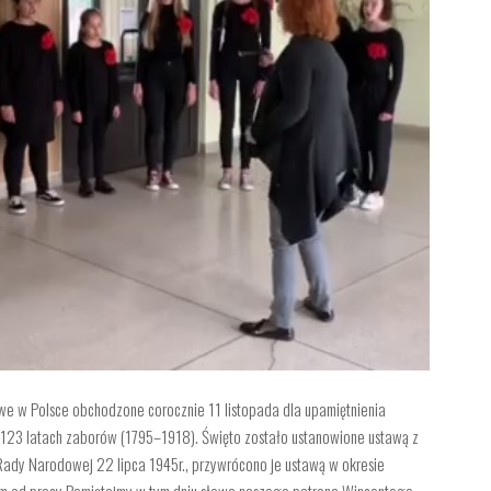
e w Polsce obchodzone corocznie 11 listopada dla upamiętnienia
 123 latach zaborów (1795–1918). Święto zostało ustanowione ustawą z
 Rady Narodowej 22 lipca 1945r., przywrócono je ustawą w okresie
nym od pracy.Pamiętajmy w tym dniu słowa naszego patrona Wincentego