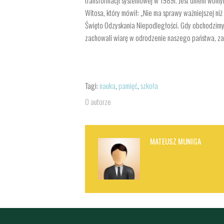
Witosa, który mówił: „Nie ma sprawy ważniejszej ni
Święto Odzyskania Niepodległości. Gdy obchodzimy k
zachowali wiarę w odrodzenie naszego państwa, za tę
Tagi:
nauka
,
pamięć
,
szkoła
O autorze
MATEUSZ MUNIGA