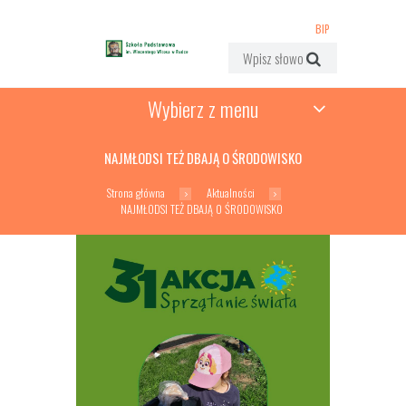
BIP
Wybierz z menu
NAJMŁODSI TEŻ DBAJĄ O ŚRODOWISKO
Strona główna
Aktualności
NAJMŁODSI TEŻ DBAJĄ O ŚRODOWISKO