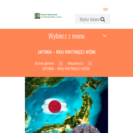
BIP
Wybierz z menu
JAPONIA – KRAJ KWITNĄCEJ WIŚNI
Strona główna
Aktualności
JAPONIA – KRAJ KWITNĄCEJ WIŚNI