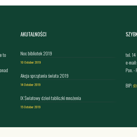
AKUTALNOŚCI
SZYB
Noc bibliotek 2019
e to
tel. 1
e-mail
10 October 2019
ponad
Pon. -
Akcja sprzątania świata 2019
,
BIP:
st
14 October 2019
IX Światowy dzień tabliczki mnożenia
15 October 2019