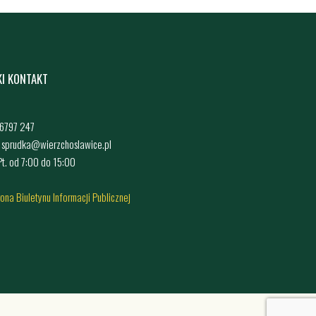
KI KONTAKT
4 6797 247
: sprudka@wierzchoslawice.pl
 Pt. od 7:00 do 15:00
rona Biuletynu Informacji Publicznej