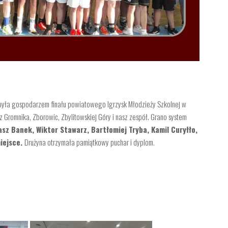
była gospodarzem finału powiatowego Igrzysk Młodzieży Szkolnej w
z Gromnika, Zborowic, Zbylitowskiej Góry i nasz zespół. Grano system
asz Banek, Wiktor Stawarz, Bartłomiej Tryba, Kamil Curyłło,
miejsce.
Drużyna otrzymała pamiątkowy puchar i dyplom.