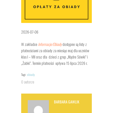
2026-07-06
W zakładce
Informacje/Obiady
dostępne są listy z
płatnościami za obiady za miesiąc maj dla uczniów
klas I – VIII oraz dla dzieci z grup „Mądre Sówki” i
„Żabki”. Termin płatności upływa 15 lipca 2026 r.
Tagi:
obiady
O autorze
BARBARA GAWLIK