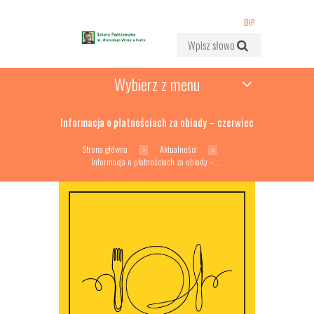
BIP
Wybierz z menu
Informacja o płatnościach za obiady – czerwiec
Strona główna
Aktualności
Informacja o płatnościach za obiady –...