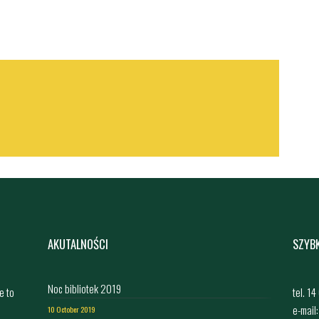
AKUTALNOŚCI
SZYB
Noc bibliotek 2019
e to
tel. 1
e-mail
10 October 2019