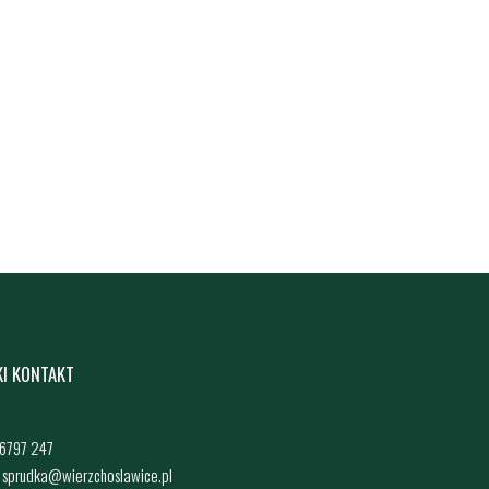
KI KONTAKT
4 6797 247
: sprudka@wierzchoslawice.pl