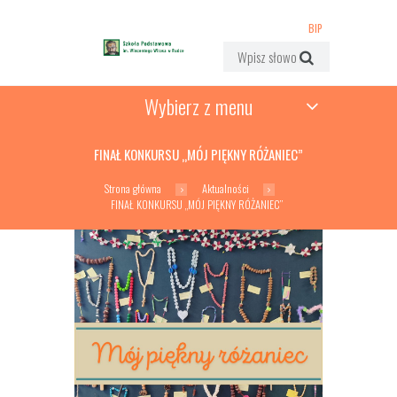
BIP
Wybierz z menu
FINAŁ KONKURSU „MÓJ PIĘKNY RÓŻANIEC”
Strona główna
Aktualności
FINAŁ KONKURSU „MÓJ PIĘKNY RÓŻANIEC”