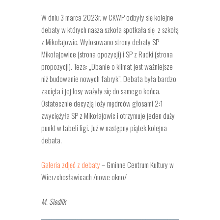
W dniu 3 marca 2023r. w CKWP odbyły się kolejne
debaty w których nasza szkoła spotkała się z szkołą
z Mikołajowic. Wylosowano strony debaty SP
Mikołajowice (strona opozycji) i SP z Rudki (strona
propozycji). Teza: „Dbanie o klimat jest ważniejsze
niż budowanie nowych fabryk”. Debata była bardzo
zacięta i jej losy ważyły się do samego końca.
Ostatecznie decyzją loży mędrców głosami 2:1
zwyciężyła SP z Mikołajowic i otrzymuje jeden duży
punkt w tabeli ligi. Już w następny piątek kolejna
debata.
Galeria zdjęć z debaty
– Gminne Centrum Kultury w
Wierzchosławicach /nowe okno/
M. Siedlik