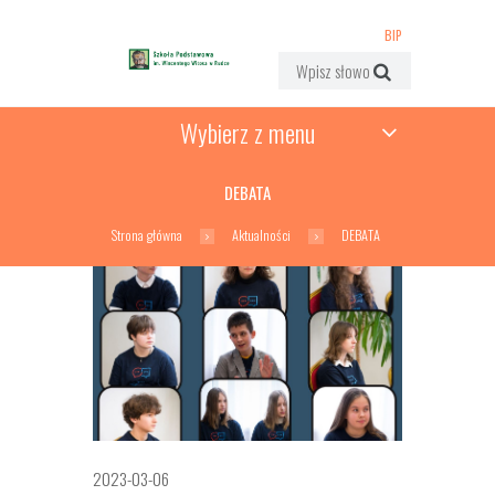
BIP
Wybierz z menu
DEBATA
Strona główna
Aktualności
DEBATA
2023-03-06