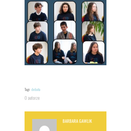
Tagi:
debata
O autorze
BARBARA GAWLIK