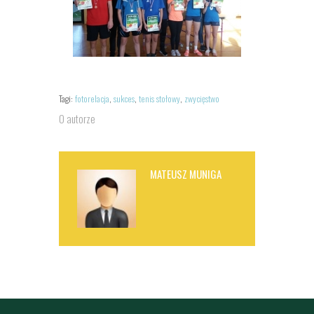
Tagi:
fotorelacja
,
sukces
,
tenis stołowy
,
zwycięstwo
O autorze
MATEUSZ MUNIGA