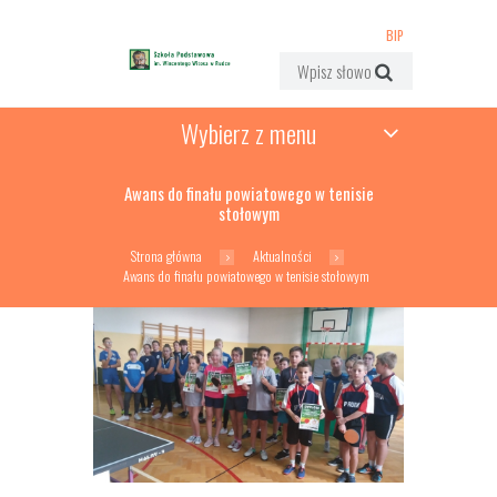
BIP
Wybierz z menu
Awans do finału powiatowego w tenisie
stołowym
Strona główna
Aktualności
Awans do finału powiatowego w tenisie stołowym