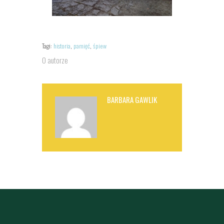
Tagi:
historia
,
pamięć
,
śpiew
O autorze
BARBARA GAWLIK